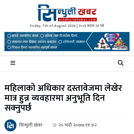
Friday, 7th of August 2026 | २०८३ साउन २१ गते
Sindhuli Khabar
News from Sindhuli Nepal
महिलाको अधिकार दस्तावेजमा लेखेर
मात्र हुन्न व्यवहारमा अनुभूति दिन
सक्नुपर्छ
सिन्धुली खबर
२० भदौ २०७७ ११:४२