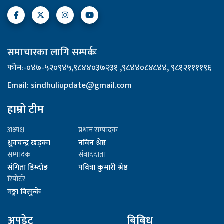
समाचारका लागि सम्पर्कः
फोन:-०४७-५२०९४५,९८४४०३७२३१ ,९८४४०८४८४४, ९८१२११११९६
Email: sindhuliupdate@gmail.com
हाम्रो टीम
अध्यक्ष
प्रधान सम्पादक
ध्रुवचन्द्र खड्का
नविन श्रेष्ठ
सम्पादक
संवाददाता
संगिता डिम्दोङ
पवित्रा कुमारी श्रेष्ठ
रिपोर्टर
गङ्गा बिसुन्के
अपडेट
बिबिध