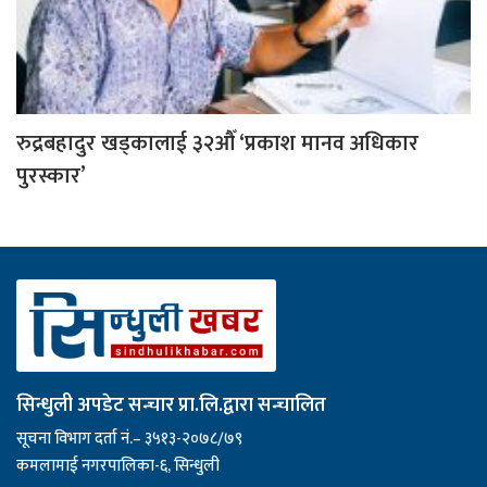
रुद्रबहादुर खड्कालाई ३२औँ ‘प्रकाश मानव अधिकार
पुरस्कार’
सिन्धुली अपडेट सन्चार प्रा.लि.द्वारा सन्चालित
सूचना विभाग दर्ता नं.– ३५१३-२०७८/७९
कमलामाई नगरपालिका-६, सिन्धुली