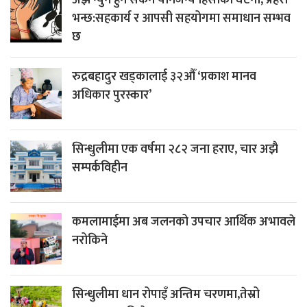
अझै न्युन हुन सकेन यौनजन्य हिंसाका घटना, प्रहरी
भन्छ:सहकार्य र आपसी सहयोगमा समाधान सम्भव
छ
रुद्रबहादुर खड्कालाई ३२औँ ‘प्रकाश मानव
अधिकार पुरस्कार’
सिन्धुलीमा एक वर्षमा २८२ जना हराए, चार अझै
सम्पर्कविहीन
कमलामाईमा अब जलनको उपचार आर्थिक अभावले
नरोकिने
सिन्धुलीमा धान रोपाइँ अन्तिम चरणमा,तेस्रो