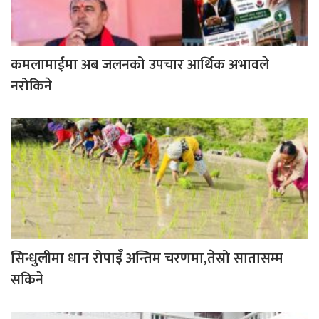
कमलामाईमा अब जलनको उपचार आर्थिक अभावले
नरोकिने
सिन्धुलीमा धान रोपाइँ अन्तिम चरणमा,तेस्रो सातासम्म
सकिने