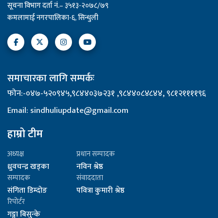
सूचना विभाग दर्ता नं.– ३५१३-२०७८/७९
कमलामाई नगरपालिका-६, सिन्धुली
समाचारका लागि सम्पर्कः
फोन:-०४७-५२०९४५,९८४४०३७२३१ ,९८४४०८४८४४, ९८१२११११९६
Email: sindhuliupdate@gmail.com
हाम्रो टीम
अध्यक्ष
प्रधान सम्पादक
ध्रुवचन्द्र खड्का
नविन श्रेष्ठ
सम्पादक
संवाददाता
संगिता डिम्दोङ
पवित्रा कुमारी श्रेष्ठ
रिपोर्टर
गङ्गा बिसुन्के