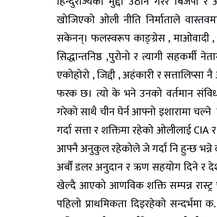
हिन्दुराज्यको मुद्दा उठान गरेर बिजेप
खोजिएको ओली नीति निर्माताले वास्तवमा अन
सकेनन्। फलस्वरूप काङ्ग्रेस , माओवादी , ज
सिद्धान्तनिष्ठ ,पुरोनो र त्यागी सहकर्म
एकोहोरो , जिद्दी , अहंकारी र सत्तालिप्स
फरक छ। त्यो के भने उनको वर्तमान संविधानप्
गरेको साथै चीन घेर्न आफ्नो इशारामा चल्न
गर्दा सत्ता र शक्तिमा रहेको ओलीलाई CIA र
आफ्नै अनुकुल रहेकोले जे गर्दा नि हुन्छ भ
अर्बौं डलर अनुदान र ऋण सहयोग दिने र देश
खेल्दै आएको आणविक शक्ति सम्पन्न रास्ट्
पहिलो प्राथमिकता दिइरहेको सन्दर्भमा क.