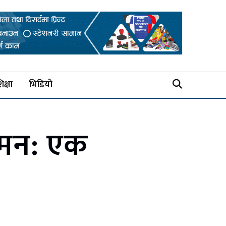
िक्षा
भिडियो
मन: एक