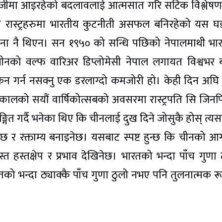
को होडबाजीमा आइरहेको बदलावलाई आत्मसात गरि सटिक विश्लेषण 
ायी रास्ट्रहरुमा भारतीय कुटनीती असफल बनिरहेको यस घ
ना नै थिएन। सन १९५० को सन्धि पछिको नेपालमाथी भा
चीनको वल्फ वारिअर डिप्लोमेसी नेपाल लगायत विश्वभर ब
यांकन गर्न नसक्नु एक डरलाग्दो कमजोरी हो। केही दिन अघि म
 कालको सयौं वार्षिकोत्सबको अवसरमा रास्ट्रपति सि जिनपिङ
इङ्गित गर्दै भनेका थिए कि चीनलाई दुख दिने जोसुकै होस् त्य
छ र रक्ताम्य बनाइनेछ। यसबाट स्पष्ट हुन्छ कि चीनको आ
त हस्तक्षेप र प्रभाव देखिनेछ। भारतको भन्दा पाँच गुणा 
रतको भन्दा ठ्याक्कै पाँच गुणा ठुलो नभए पनि तुलनात्मक र