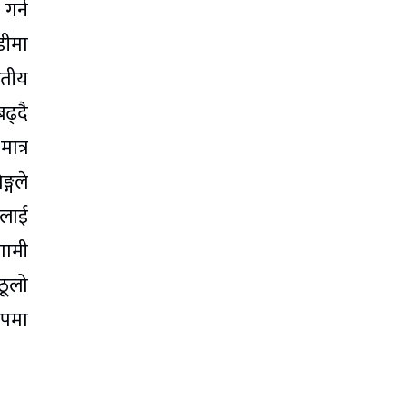
गर्न
डीमा
रतीय
ढ्दै
ात्र
्गले
सलाई
गामी
ठूलो
ूपमा