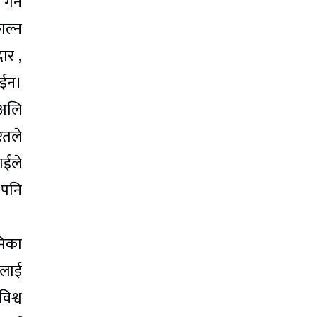
गर्न
ाल्न
ार ,
ोईन।
 अलि
रतले
ाईले
 पनि
मिका
धलाई
िश्व