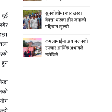
सुनकोशीमा कार खस्दा
 दुई
बेपत्ता भएका तीन जनाको
लगेर
पहिचान खुल्यो
हेछ।
कमलामाईमा अब जलनको
ाज्य
उपचार आर्थिक अभावले
िदको
नरोकिने
 हुन
न्डा
ातको
रयोग
ुन्डो