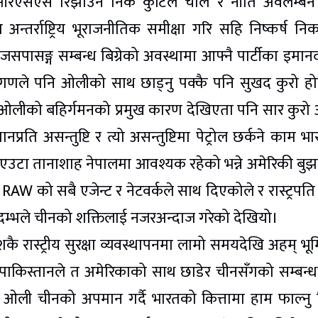
ी र आरएसएस रिझाउने निकै कुटिल चाल र नीति अवलम्बन 
्तर्राष्ट्रिय भूराजनीतिक समीक्षा गरि सहि निष्कर्ष निक
सपासङ्ग सम्बन्ध बिग्रेको अवस्थामा आफ्नै पार्टीका इमानद
ी नेतागणले पनि ओलीको साथ छाड्नु पक्कै पनि सुखद कुरो ह
ा नै ओलीको बहिर्गमनको प्रमुख कारण देखिएता पनि सार कुरो
रति असन्तुष्टि र त्यो असन्तुष्टिमा पेट्रोल छर्कने काम भा
े एउटा तानाशाह नेपालमा आवश्यक रहेको भन्ने अमेरिकी बुझ
 RAW को सबै एजेन्ट र नेटवर्कले साथ दिएकोले र रास्ट्रपति
न्ने दम्भले चीनको शक्तिलाई नजरअन्दाज गरेको देखियो।
कै रास्ट्रीय सुरक्षा व्यवस्थापनमा लामो समयदेखि अहम् भू
र पाकिस्तानले त अमेरिकाको साथ छाडेर चीनसँगको सम्बन्
 ओली चीनको अपमान गर्दै भारतको कित्तामा हाम फाल्नु व