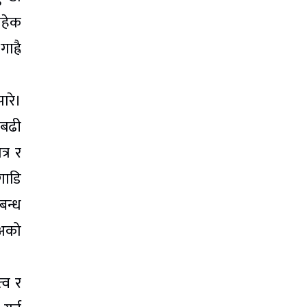
बाहेक
ह्रै
ारे।
 बढी
्र र
गाडि
बन्ध
रअको
्व र