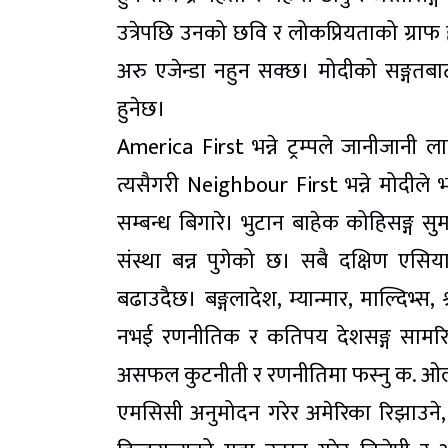
उत्रेपछि उनको छवि र लोकप्रियताको ग्राफ ह्वा
अरु एजेन्डा नहुन सक्छ। मोदीको सङ्गतबाट 
हुनेछ।
America First भन्ने ट्रम्पले जानीजानी ल
त्यसैगरी Neighbour First भन्ने मोदीले 
सम्बन्ध बिगारे। भुटान बाहेक कोहिसङ्ग स
संस्था बन्न पुगेको छ। सबै दक्षिण एसिय
बढाउदैछ। बङ्गलादेश, म्यान्मार, माल्दिभ्स
नभई रणनीतिक र कतिपय देशसङ्ग सामरि
असफल कुटनीती र रणनीतिमा फस्नु क. ओ
एमसिसी अनुमोदन गरेर अमेरिका रिझाउने, न